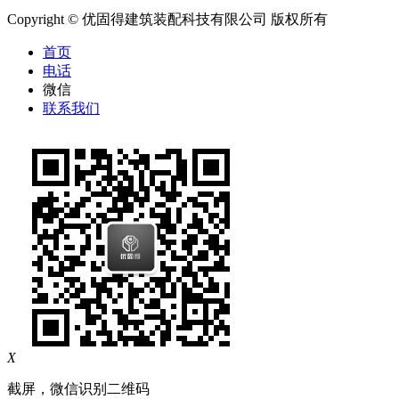
Copyright © 优固得建筑装配科技有限公司 版权所有
首页
电话
微信
联系我们
X
截屏，微信识别二维码