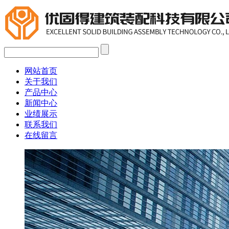
网站首页
关于我们
产品中心
新闻中心
业绩展示
联系我们
在线留言