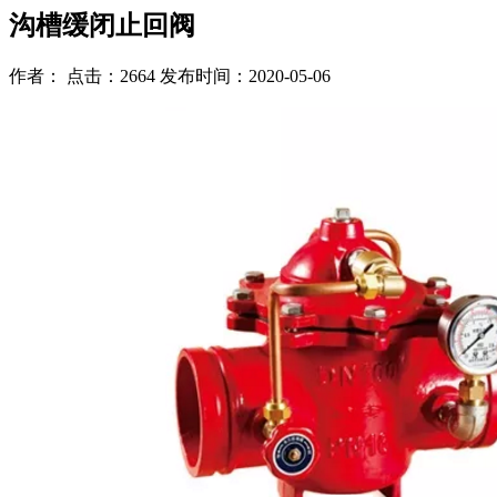
沟槽缓闭止回阀
作者： 点击：2664 发布时间：2020-05-06